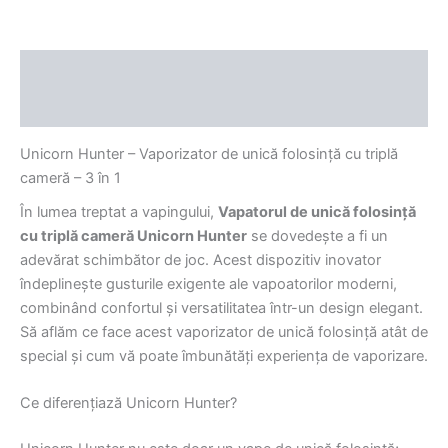
Descriere
Recenzii (0)
Unicorn Hunter – Vaporizator de unică folosință cu triplă
cameră – 3 în 1
În lumea treptat a vapingului,
Vapatorul de unică folosință
cu triplă cameră Unicorn Hunter
se dovedește a fi un
adevărat schimbător de joc. Acest dispozitiv inovator
îndeplinește gusturile exigente ale vapoatorilor moderni,
combinând confortul și versatilitatea într-un design elegant.
Să aflăm ce face acest vaporizator de unică folosință atât de
special și cum vă poate îmbunătăți experiența de vaporizare.
Ce diferențiază Unicorn Hunter?