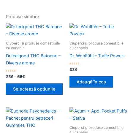
Produse similare
Interval
Acest
de
produs
prețuri:
25€
are
Ciuperci și produse comestibile
Ciuperci și produse comestibile
până
mai
cu canabis
cu canabis
la
multe
Dr.feelgood THC Batoane –
Dr. Wohlfühl – Turtle Power+
65€
variații.
Diverse arome
Opțiunile
Evaluat
33
€
la
pot
Evaluat
0
25
€
–
65
€
la
din
Adaugă în coș
fi
0
5
din
Selectează opțiunile
alese
5
în
pagina
produsului.
Ciuperci și produse comestibile
cu canabis