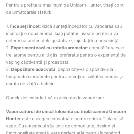
Pentru a profita la maximum de Unicorn Hunter, țineți cont
de următoarele sfaturi:
1.
Începeți încet
: dacă sunteți începător cu vapoarea sau
încercați o nouă aromă, luați pufături ușoare pentru a vă
determina preferințele gustative și ajustați în consecință.
2.
Experimentează cu rotația aromelor
: comută între cele
trei arome pentru a-ți găsi preferatul pentru o experiență de
vaping captivantă și proaspătă.
3.
Depozitare adecvată
: depozitați-vă dispozitivul la
temperaturi moderate pentru a menține calitatea aromei și
durata de viață a bateriei.
Concluzie: extindeți-vă experiența de vaporizare
Vaporizatorul de unică folosință cu triplă cameră Unicorn
Hunter
este o alegere inovatoare pentru oricine îi place să
vape. Cu amestecul său unic de comoditate, design și
funcționalitate atentă, este perfect atât pentru începători,