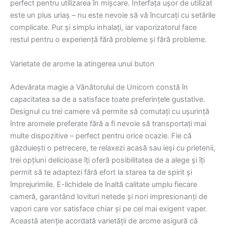
perfect pentru utilizarea în mișcare. Interfața ușor de utilizat
este un plus uriaș – nu este nevoie să vă încurcați cu setările
complicate. Pur și simplu inhalați, iar vaporizatorul face
restul pentru o experiență fără probleme și fără probleme.
Varietate de arome la atingerea unui buton
Adevărata magie a Vânătorului de Unicorn constă în
capacitatea sa de a satisface toate preferințele gustative.
Designul cu trei camere vă permite să comutați cu ușurință
între aromele preferate fără a fi nevoie să transportați mai
multe dispozitive – perfect pentru orice ocazie. Fie că
găzduiești o petrecere, te relaxezi acasă sau ieși cu prietenii,
trei opțiuni delicioase îți oferă posibilitatea de a alege și îți
permit să te adaptezi fără efort la starea ta de spirit și
împrejurimile. E-lichidele de înaltă calitate umplu fiecare
cameră, garantând lovituri netede și nori impresionanți de
vapori care vor satisface chiar și pe cel mai exigent vaper.
Această atenție acordată varietății de arome asigură că