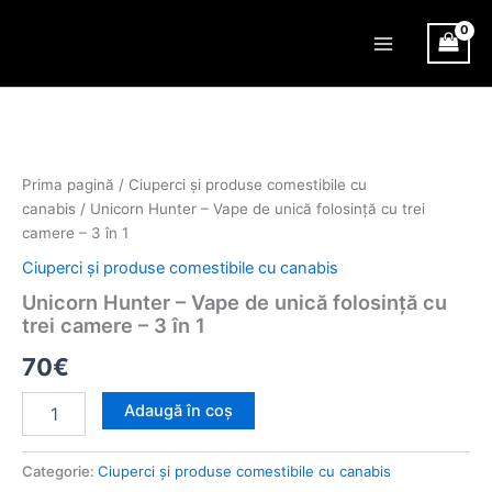
Skip
Main
to
Menu
content
Cantitate
Unicorn
Hunter
–
Vape
Prima pagină
/
Ciuperci și produse comestibile cu
de
canabis
/ Unicorn Hunter – Vape de unică folosință cu trei
unică
camere – 3 în 1
folosință
Ciuperci și produse comestibile cu canabis
cu
trei
Unicorn Hunter – Vape de unică folosință cu
camere
trei camere – 3 în 1
–
3
70
€
în
1
Adaugă în coș
Categorie:
Ciuperci și produse comestibile cu canabis