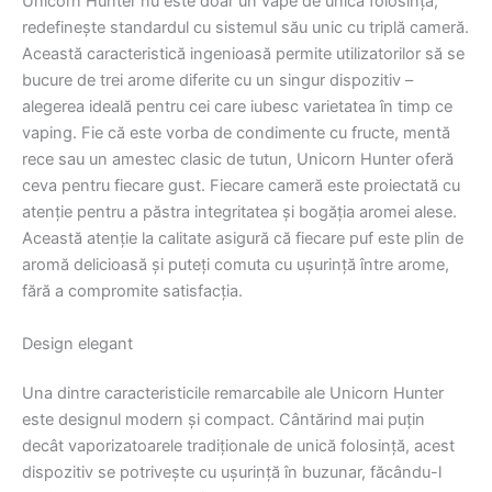
Unicorn Hunter nu este doar un vape de unică folosință;
redefinește standardul cu sistemul său unic cu triplă cameră.
Această caracteristică ingenioasă permite utilizatorilor să se
bucure de trei arome diferite cu un singur dispozitiv –
alegerea ideală pentru cei care iubesc varietatea în timp ce
vaping. Fie că este vorba de condimente cu fructe, mentă
rece sau un amestec clasic de tutun, Unicorn Hunter oferă
ceva pentru fiecare gust. Fiecare cameră este proiectată cu
atenție pentru a păstra integritatea și bogăția aromei alese.
Această atenție la calitate asigură că fiecare puf este plin de
aromă delicioasă și puteți comuta cu ușurință între arome,
fără a compromite satisfacția.
Design elegant
Una dintre caracteristicile remarcabile ale Unicorn Hunter
este designul modern și compact. Cântărind mai puțin
decât vaporizatoarele tradiționale de unică folosință, acest
dispozitiv se potrivește cu ușurință în buzunar, făcându-l