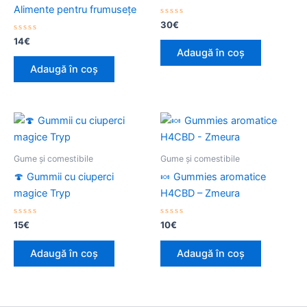
Alimente pentru frumusețe
Evaluat
30
€
la
Evaluat
0
14
€
la
din
Adaugă în coș
0
5
din
Adaugă în coș
5
Gume și comestibile
Gume și comestibile
🍄 Gummii cu ciuperci
🍬 Gummies aromatice
magice Tryp
H4CBD – Zmeura
Evaluat
Evaluat
15
€
10
€
la
la
0
0
din
din
Adaugă în coș
Adaugă în coș
5
5