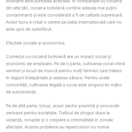
boliviane este puritatea acesteia. În comparație cu cocaina
din alte țări, cocaina boliviană conține adesea mai puțini
contaminanți și este considerată a fi de calitate superioară.
Acest lucru a creat o cerere pe piața internațională care nu
este ușor de satisfăcut.
Efectele sociale și economice
Comerțul cu cocaină boliviană are un impact social și
economic de amploare. Pe de o parte, cultivarea cocai oferă
venituri și locuri de muncă pentru mulți fermieri care trăiesc
în regiuni îndepărtate și adesea sărace. Pentru unele
comunități, cultivarea ilegală a cocai este singurul lor mijloc
de subzistență.
Pe de altă parte, totuși, acest sector prezintă și provocări
serioase pentru societate. Traficul de droguri duce la
violență, corupție și o creștere a criminalității în zonele
afectate. Aceste probleme au repercusiuni nu numai