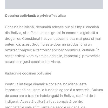
Recenzii (0)
Cocaina boliviană: o privire în culise
Cocaina boliviană, denumită adesea pur și simplu cocaină
din Bolivia, și-a făcut un loc ignobil în economia globală a
drogurilor. Considerat frecvent cocaina cea mai pura si mai
puternica, acest drog nu este doar un produs, ci si un
rezultat complex al factorilor socioeconomici si culturali. În
acest articol, vom examina originile, impactul și provocările
actuale din jurul cocainei boliviane.
Rădăcinile cocainei boliviane
Pentru a înțelege dinamica cocainei boliviane, este
important să ne uităm la fundația agricolă a acesteia. Cultura
de coca are o tradiție îndelungată în Bolivia, datând de la
indigenii. Această cultură a fost apreciată pentru
proprietățile sale stimulante de secole și joacă, de