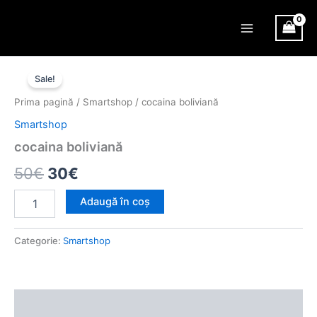
Skip
Main
to
Menu
content
Cantitate
Prețul
Prețul
cocaina
Sale!
boliviană
inițial
curent
Prima pagină
/
Smartshop
/ cocaina boliviană
a
este:
Smartshop
fost:
30€.
cocaina boliviană
50€.
50
€
30
€
Adaugă în coș
Categorie:
Smartshop
Descriere