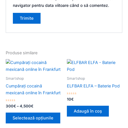
navigator pentru data viitoare când o să comentez.
Produse similare
Interval
Acest
de
produs
prețuri:
300€
are
Smartshop
Smartshop
până
mai
la
Cumpărați cocaină
ELFBAR ELFA – Baterie Pod
multe
4,500€
mexicană online în Frankfurt
variații.
Evaluat
10
€
la
Opțiunile
Evaluat
0
300
€
–
4,500
€
la
din
pot
Adaugă în coș
0
5
din
fi
Selectează opțiunile
5
alese