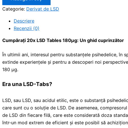
Categorie:
Derivat de LSD
Descriere
Recenzii (0)
Cumpărați 20x LSD Tables 180μg: Un ghid cuprinzător
În ultimii ani, interesul pentru substanțele psihedelice, î
extinde experiențele și pentru a descoperi noi perspective
180 μg.
Era una LSD-Tabs?
LSD, sau LSD, sau acidul etilic, este o substanță psihedeli
care sunt cu o soluție de LSD. De asemenea, compresorul fa
de LSD din fiecare filă, care este considerată doza standar
într-un mod extrem de eficient și este posibil să achiziți