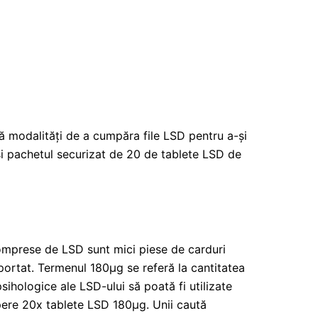
ută modalități de a cumpăra file LSD pentru a-și
și pachetul securizat de 20 de tablete LSD de
 Comprese de LSD sunt mici piese de carduri
portat. Termenul 180μg se referă la cantitatea
sihologice ale LSD-ului să poată fi utilizate
mpere 20x tablete LSD 180μg. Unii caută