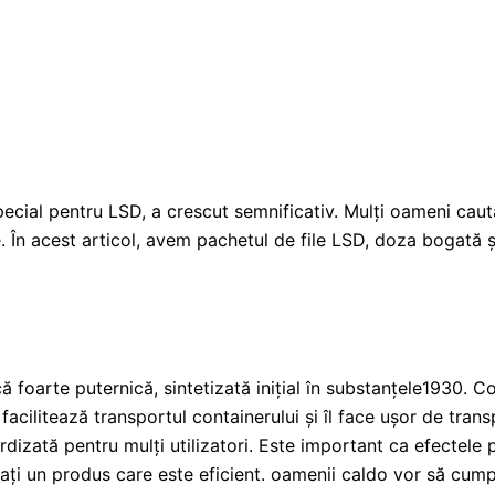
n special pentru LSD, a crescut semnificativ. Mulți oameni ca
. În acest articol, avem pachetul de file LSD, doza bogată 
că foarte puternică, sintetizată inițial în substanțele1930.
cilitează transportul containerului și îl face ușor de trans
dizată pentru mulți utilizatori. Este important ca efectele p
onați un produs care este eficient. oamenii caldo vor să cu