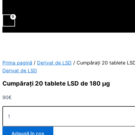
Prima pagină
/
Derivat de LSD
/ Cumpărați 20 tablete LS
Derivat de LSD
Cumpărați 20 tablete LSD de 180 µg
90
€
Adaugă în coș