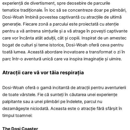
experiență de divertisment, spre deosebire de parcurile
tematice tradiționale. În loc să se concentreze doar pe plimbări,
Dosi-Woah îmbină povestea captivantă cu atracțiile de ultimă
generație. Fiecare zonă a parcului este proiectată cu atenție
pentru a vă antrena simțurile și a vă atrage în povești captivante
care vor încânta atât adulții, cât și copiii. Inspirat de un amestec
bogat de culturi și teme istorice, Dosi-Woah oferă ceva pentru
toată lumea. Această abordare inovatoare a transformat o zi în
parc într-o aventură unică care va inspira imaginație și uimire.
Atracții care vă vor tăia respirația
Dosi-Woah oferă o gamă incitantă de atracții pentru aventurierii
de toate vârstele. Fie că sunteți în căutarea unei experiențe
palpitante sau a unei plimbări pe îndelete, parcul nu
dezamăgește niciodată. Aceasta este o atracție fără sfârșit în
timpul toamnei:
The Dosi Coaster