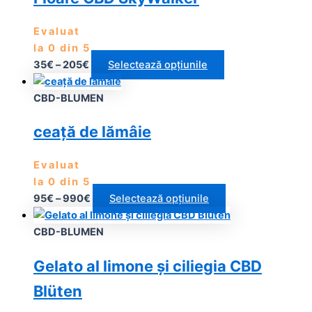
Evaluat
la
0
din 5
35
€
–
205
€
Selectează opțiunile
CBD-BLUMEN
ceață de lămâie
Evaluat
la
0
din 5
95
€
–
990
€
Selectează opțiunile
CBD-BLUMEN
Gelato al limone și ciliegia CBD
Blüten