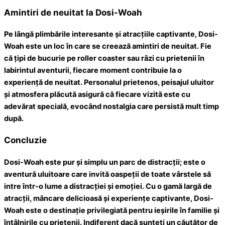
Amintiri de neuitat la Dosi-Woah
Pe lângă plimbările interesante și atracțiile captivante, Dosi-
Woah este un loc în care se creează amintiri de neuitat. Fie
că țipi de bucurie pe roller coaster sau râzi cu prietenii în
labirintul aventurii, fiecare moment contribuie la o
experiență de neuitat. Personalul prietenos, peisajul uluitor
și atmosfera plăcută asigură că fiecare vizită este cu
adevărat specială, evocând nostalgia care persistă mult timp
după.
Concluzie
Dosi-Woah este pur și simplu un parc de distracții; este o
aventură uluitoare care invită oaspeții de toate vârstele să
intre într-o lume a distracției și emoției. Cu o gamă largă de
atracții, mâncare delicioasă și experiențe captivante, Dosi-
Woah este o destinație privilegiată pentru ieșirile în familie și
întâlnirile cu prietenii. Indiferent dacă sunteți un căutător de