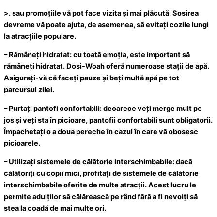
>. sau promoțiile vă pot face vizita și mai plăcută. Sosirea
devreme vă poate ajuta, de asemenea, să evitați cozile lungi
la atracțiile populare.
–
Rămâneți hidratat:
cu toată emoția, este important să
rămâneți hidratat. Dosi-Woah oferă numeroase stații de apă.
Asigurați-vă că faceți pauze și beți multă apă pe tot
parcursul zilei.
–
Purtați pantofi confortabili:
deoarece veți merge mult pe
jos și veți sta în picioare, pantofii confortabili sunt obligatorii.
Împachetați o a doua pereche în cazul în care vă obosesc
picioarele.
–
Utilizați sistemele de călătorie interschimbabile:
dacă
călătoriți cu copii mici, profitați de sistemele de călătorie
interschimbabile oferite de multe atracții. Acest lucru le
permite adulților să călărească pe rând fără a fi nevoiți să
stea la coadă de mai multe ori.