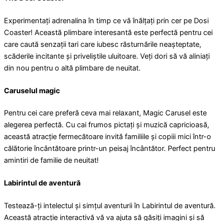
Experimentați adrenalina în timp ce vă înălțați prin cer pe Dosi
Coaster! Această plimbare interesantă este perfectă pentru cei
care caută senzații tari care iubesc răsturnările neașteptate,
scăderile incitante și priveliștile uluitoare. Veți dori să vă aliniați
din nou pentru o altă plimbare de neuitat.
Caruselul magic
Pentru cei care preferă ceva mai relaxant, Magic Carusel este
alegerea perfectă. Cu cai frumos pictați și muzică capricioasă,
această atracție fermecătoare invită familiile și copiii mici într-o
călătorie încântătoare printr-un peisaj încântător. Perfect pentru
amintiri de familie de neuitat!
Labirintul de aventură
Testează-ți intelectul și simțul aventurii în Labirintul de aventură.
Această atracție interactivă vă va ajuta să găsiți imagini și să