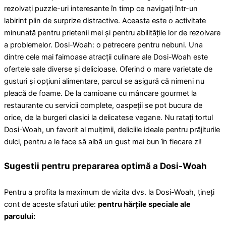
rezolvați puzzle-uri interesante în timp ce navigați într-un
labirint plin de surprize distractive. Aceasta este o activitate
minunată pentru prietenii mei și pentru abilitățile lor de rezolvare
a problemelor. Dosi-Woah: o petrecere pentru nebuni. Una
dintre cele mai faimoase atracții culinare ale Dosi-Woah este
ofertele sale diverse și delicioase. Oferind o mare varietate de
gusturi și opțiuni alimentare, parcul se asigură că nimeni nu
pleacă de foame. De la camioane cu mâncare gourmet la
restaurante cu servicii complete, oaspeții se pot bucura de
orice, de la burgeri clasici la delicatese vegane. Nu ratați tortul
Dosi-Woah, un favorit al mulțimii, deliciile ideale pentru prăjiturile
dulci, pentru a le face să aibă un gust mai bun în fiecare zi!
Sugestii pentru prepararea optimă a Dosi-Woah
Pentru a profita la maximum de vizita dvs. la Dosi-Woah, țineți
cont de aceste sfaturi utile:
pentru hărțile speciale ale
parcului: