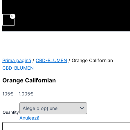
Prima pagină
/
CBD-BLUMEN
/ Orange Californian
CBD-BLUMEN
Orange Californian
105
€
–
1,005
€
Quantity
Anulează