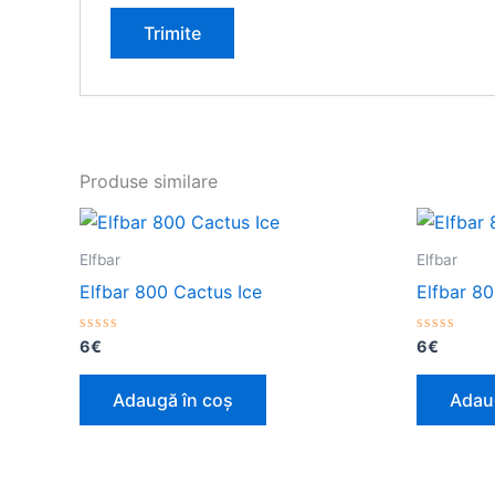
Produse similare
Elfbar
Elfbar
Elfbar 800 Cactus Ice
Elfbar 8
Evaluat
Evaluat
6
€
6
€
la
la
0
0
din
din
Adaugă în coș
Adau
5
5