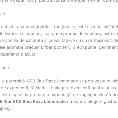
mat
tivă la fumatul țigărilor tradiționale, este esențial să înțe
 livrare a nicotinei și, ca orice produs de vapoare, este imp
rsonală de sănătate și consultați-vă cu un profesionist din
ele aromate precum Elfbar pot servi drept punte, permițând u
experiență plăcută.
onade
 și puternică. 800 Blue Razz Lemonade se potrivește cu sigu
e de experiență, făcându-l o alegere excelentă pentru utilizar
acest dispozitiv promite o experiență de vaping încântătoare
Elfbar 800 Blue Razz Lemonade
nu doar o alegere gustoasă
aping.