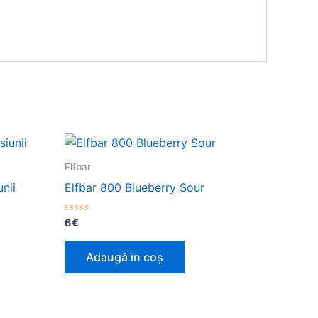
Elfbar
nii
Elfbar 800 Blueberry Sour
Evaluat
6
€
la
0
din
Adaugă în coș
5