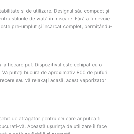
abilitate și de utilizare. Designul său compact și
tru stilurile de viață în mișcare. Fără a fi nevoie
ar este pre-umplut și încărcat complet, permițându-
la fiecare puf. Dispozitivul este echipat cu o
ă. Vă puteți bucura de aproximativ 800 de pufuri
etrecere sau vă relaxați acasă, acest vaporizator
sebit de atrăgător pentru cei care ar putea fi
ucurați-vă. Această ușurință de utilizare îl face
ută o opțiune fiabilă și aromată.