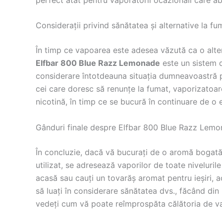
Considerații privind sănătatea și alternative la fu
În timp ce vapoarea este adesea văzută ca o alterna
Elfbar 800 Blue Razz Lemonade
este un sistem de
considerare întotdeauna situația dumneavoastră pe
cei care doresc să renunțe la fumat, vaporizatoar
nicotină, în timp ce se bucură în continuare de o 
Gânduri finale despre Elfbar 800 Blue Razz Lem
În concluzie, dacă vă bucurați de o aromă bogată
utilizat, se adresează vaporilor de toate niveluril
acasă sau cauți un tovarăș aromat pentru ieșiri, 
să luați în considerare sănătatea dvs., făcând din
vedeți cum vă poate reîmprospăta călătoria de v