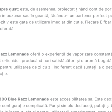
spre gust
; este, de asemenea, proiectat ținând cont de port
ă în buzunar sau în geantă, făcându-l un partener perfect pen
itiv este gata de utilizare imediat din cutie. Fiecare Elfb
eferată.
 Razz Lemonade
oferă o experiență de vaporizare constantă 
nt e-lichidul, producând nori satisfăcători și o aromă bogat
pentru utilizarea de zi cu zi. Indiferent dacă sunteți la o p
cție.
 800 Blue Razz Lemonade
este accesibilitatea sa. Este deo
configurație complicată. Pur și simplu desfaceți, pufați și b
a la început, cât și pentru utilizatorii experimentați care ca