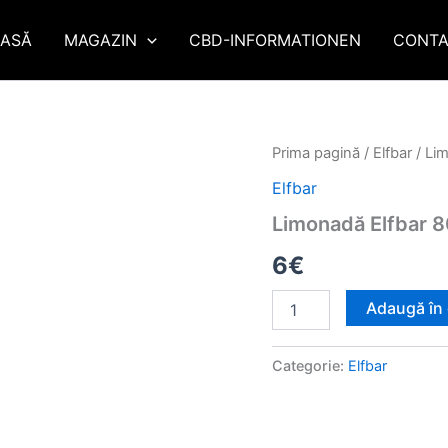
ASĂ
MAGAZIN
CBD-INFORMATIONEN
CONTA
Cantitate
Prima pagină
/
Elfbar
/ Li
Limonadă
Elfbar
Elfbar
800
Limonadă Elfbar 8
Blue
Razz
6
€
Adaugă în
Categorie:
Elfbar