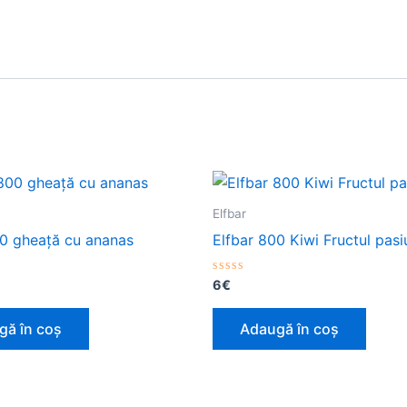
Elfbar
00 gheață cu ananas
Elfbar 800 Kiwi Fructul pasiu
Evaluat
6
€
la
0
din
gă în coș
Adaugă în coș
5