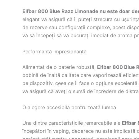
Elfbar 800 Blue Razz Limonade nu este doar de
elegant vă asigură că îl puteți strecura cu ușurinț
de rezerve sau configurații complexe, acest dispoz
vă să începeți să vă bucurați imediat de aroma pr
Performanță impresionantă
Alimentat de o baterie robustă,
Elfbar 800 Blue
bobină de înaltă calitate care vaporizează eficie
pe dispozitiv, ceea ce îl face o opțiune excelentă 
vă asigură că aveți o sursă de încredere de distra
O alegere accesibilă pentru toată lumea
Una dintre caracteristicile remarcabile ale
Elfbar
începători în vaping, deoarece nu este implicată o 
perfect atât pentru vaporatorii ocazionali care abi