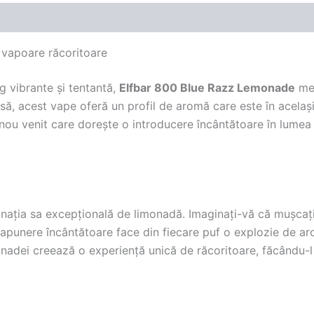
 vapoare răcoritoare
g vibrante și tentantă,
Elfbar 800 Blue Razz Lemonade
mer
ă, acest vape oferă un profil de aromă care este în același 
ou venit care dorește o introducere încântătoare în lumea 
nația sa excepțională de limonadă. Imaginați-vă că mușcați
apunere încântătoare face din fiecare puf o explozie de aro
onadei creează o experiență unică de răcoritoare, făcându-l 