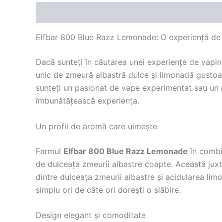
Descriere
Recenzii (0)
Elfbar 800 Blue Razz Lemonade: O experiență de
Dacă sunteți în căutarea unei experiențe de vapin
unic de zmeură albastră dulce și limonadă gustoas
sunteți un pasionat de vape experimentat sau un n
îmbunătățească experiența.
Un profil de aromă care uimește
Farmul
Elfbar 800 Blue Razz Lemonade
în combi
de dulceața zmeurii albastre coapte. Această juxt
dintre dulceața zmeurii albastre și acidularea lim
simplu ori de câte ori dorești o slăbire.
Design elegant și comoditate